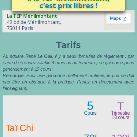
c’est prix libres !
La TEP Ménilmontant
49 bd de Ménilmontant,
75011 Paris
Tarifs
Au square René Le Gall, il y a deux formules de règlement : par
carte de 5 cours valable 4 mois ou au trimestre, ce qui correspond
généralement à 10 cours.
Remarque. Pour une personne réellement motivée, le prix ne doit
pas être un obstacle à la pratique. Parlez en directement avec
l’enseignant.
5
T
Cours
Trimestre
10 cours
Taï Chi