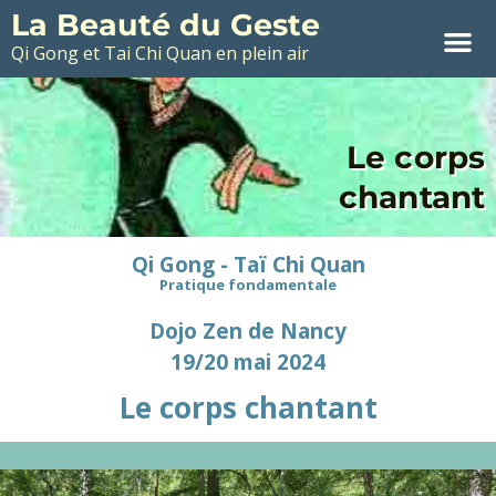
La Beauté du Geste
Qi Gong et Tai Chi Quan en plein air
Le corps
chantant
Qi Gong - Taï Chi Quan
Pratique fondamentale
Dojo Zen de Nancy
19/20 mai 2024
Le corps chantant